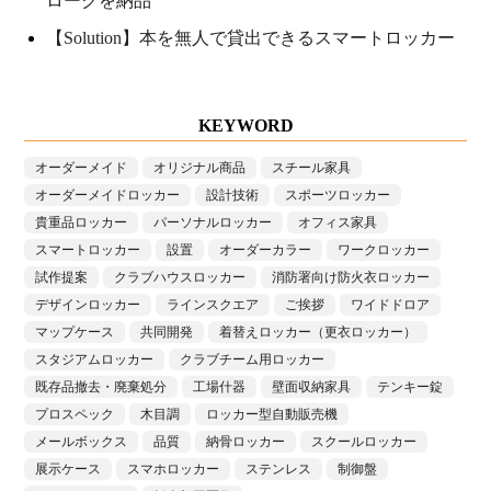
ロークを納品
【Solution】本を無人で貸出できるスマートロッカー
KEYWORD
オーダーメイド
オリジナル商品
スチール家具
オーダーメイドロッカー
設計技術
スポーツロッカー
貴重品ロッカー
パーソナルロッカー
オフィス家具
スマートロッカー
設置
オーダーカラー
ワークロッカー
試作提案
クラブハウスロッカー
消防署向け防火衣ロッカー
デザインロッカー
ラインスクエア
ご挨拶
ワイドドロア
マップケース
共同開発
着替えロッカー（更衣ロッカー）
スタジアムロッカー
クラブチーム用ロッカー
既存品撤去・廃棄処分
工場什器
壁面収納家具
テンキー錠
プロスペック
木目調
ロッカー型自動販売機
メールボックス
品質
納骨ロッカー
スクールロッカー
展示ケース
スマホロッカー
ステンレス
制御盤