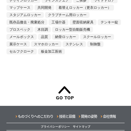
デザインロッカー
ラインスクエア
ご挨拶
ワイドドロア
マップケース
共同開発
着替えロッカー（更衣ロッカー）
スタジアムロッカー
クラブチーム用ロッカー
既存品撤去・廃棄処分
工場什器
壁面収納家具
テンキー錠
プロスペック
木目調
ロッカー型自動販売機
メールボックス
品質
納骨ロッカー
スクールロッカー
展示ケース
スマホロッカー
ステンレス
制御盤
セルフクローク
板金加工医術
GO TOP
ものづくりへのこだわり
技術と設備
開発の姿勢
会社情報
プライバシーポリシー
サイトマップ