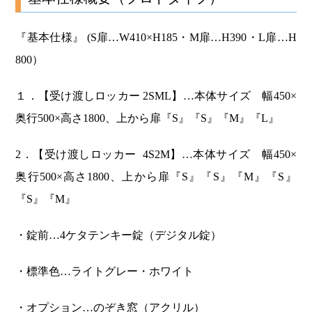
『基本仕様』 (S扉…W410×H185・M扉…H390・L扉…H
800）
１．【受け渡しロッカー 2SML】…本体サイズ 幅450×
奥行500×高さ1800、上から扉『S』『S』『M』『L』
2．【受け渡しロッカー 4S2M】…本体サイズ 幅450×
奥行500×高さ1800、上から扉『S』『S』『M』『S』
『S』『M』
・錠前…4ケタテンキー錠（デジタル錠）
・標準色…ライトグレー・ホワイト
・オプション…のぞき窓（アクリル）