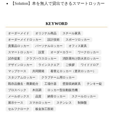
【Solution】本を無人で貸出できるスマートロッカー
KEYWORD
オーダーメイド
オリジナル商品
スチール家具
オーダーメイドロッカー
設計技術
スポーツロッカー
貴重品ロッカー
パーソナルロッカー
オフィス家具
スマートロッカー
設置
オーダーカラー
ワークロッカー
試作提案
クラブハウスロッカー
消防署向け防火衣ロッカー
デザインロッカー
ラインスクエア
ご挨拶
ワイドドロア
マップケース
共同開発
着替えロッカー（更衣ロッカー）
スタジアムロッカー
クラブチーム用ロッカー
既存品撤去・廃棄処分
工場什器
壁面収納家具
テンキー錠
プロスペック
木目調
ロッカー型自動販売機
メールボックス
品質
納骨ロッカー
スクールロッカー
展示ケース
スマホロッカー
ステンレス
制御盤
セルフクローク
板金加工医術