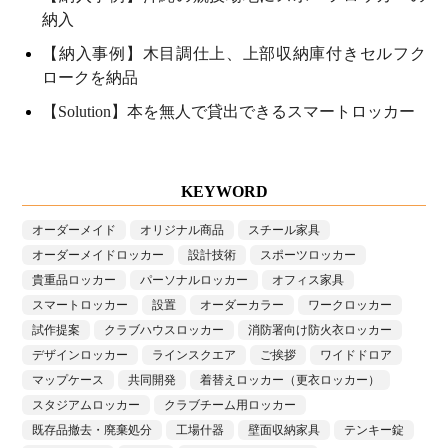
納入
【納入事例】木目調仕上、上部収納庫付きセルフク
ロークを納品
【Solution】本を無人で貸出できるスマートロッカー
KEYWORD
オーダーメイド
オリジナル商品
スチール家具
オーダーメイドロッカー
設計技術
スポーツロッカー
貴重品ロッカー
パーソナルロッカー
オフィス家具
スマートロッカー
設置
オーダーカラー
ワークロッカー
試作提案
クラブハウスロッカー
消防署向け防火衣ロッカー
デザインロッカー
ラインスクエア
ご挨拶
ワイドドロア
マップケース
共同開発
着替えロッカー（更衣ロッカー）
スタジアムロッカー
クラブチーム用ロッカー
既存品撤去・廃棄処分
工場什器
壁面収納家具
テンキー錠