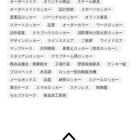
オーダーメイド
オリジナル商品
スチール家具
オーダーメイドロッカー
設計技術
スポーツロッカー
貴重品ロッカー
パーソナルロッカー
オフィス家具
スマートロッカー
設置
オーダーカラー
ワークロッカー
試作提案
クラブハウスロッカー
消防署向け防火衣ロッカー
デザインロッカー
ラインスクエア
ご挨拶
ワイドドロア
マップケース
共同開発
着替えロッカー（更衣ロッカー）
スタジアムロッカー
クラブチーム用ロッカー
既存品撤去・廃棄処分
工場什器
壁面収納家具
テンキー錠
プロスペック
木目調
ロッカー型自動販売機
メールボックス
品質
納骨ロッカー
スクールロッカー
展示ケース
スマホロッカー
ステンレス
制御盤
セルフクローク
板金加工医術