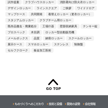
試作提案
クラブハウスロッカー
消防署向け防火衣ロッカー
デザインロッカー
ラインスクエア
ご挨拶
ワイドドロア
マップケース
共同開発
着替えロッカー（更衣ロッカー）
スタジアムロッカー
クラブチーム用ロッカー
既存品撤去・廃棄処分
工場什器
壁面収納家具
テンキー錠
プロスペック
木目調
ロッカー型自動販売機
メールボックス
品質
納骨ロッカー
スクールロッカー
展示ケース
スマホロッカー
ステンレス
制御盤
セルフクローク
板金加工医術
GO TOP
ものづくりへのこだわり
技術と設備
開発の姿勢
会社情報