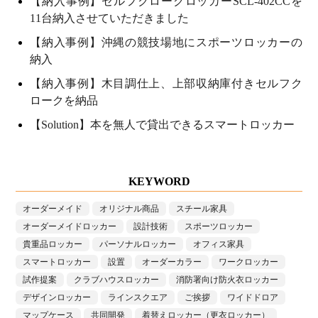
【納入事例】セルフクロークロッカーSCL-402CCを
11台納入させていただきました
【納入事例】沖縄の競技場地にスポーツロッカーの
納入
【納入事例】木目調仕上、上部収納庫付きセルフク
ロークを納品
【Solution】本を無人で貸出できるスマートロッカー
KEYWORD
オーダーメイド
オリジナル商品
スチール家具
オーダーメイドロッカー
設計技術
スポーツロッカー
貴重品ロッカー
パーソナルロッカー
オフィス家具
スマートロッカー
設置
オーダーカラー
ワークロッカー
試作提案
クラブハウスロッカー
消防署向け防火衣ロッカー
デザインロッカー
ラインスクエア
ご挨拶
ワイドドロア
マップケース
共同開発
着替えロッカー（更衣ロッカー）