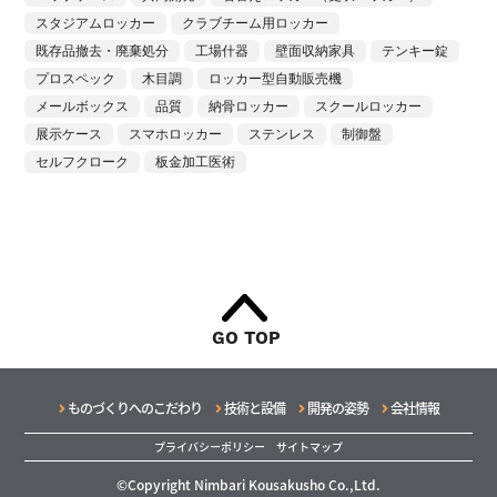
スタジアムロッカー
クラブチーム用ロッカー
既存品撤去・廃棄処分
工場什器
壁面収納家具
テンキー錠
プロスペック
木目調
ロッカー型自動販売機
メールボックス
品質
納骨ロッカー
スクールロッカー
展示ケース
スマホロッカー
ステンレス
制御盤
セルフクローク
板金加工医術
GO TOP
ものづくりへのこだわり
技術と設備
開発の姿勢
会社情報
プライバシーポリシー
サイトマップ
©Copyright Nimbari Kousakusho Co.,Ltd.