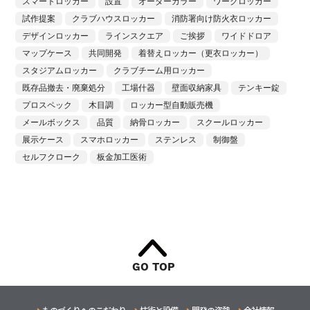
スマートロッカー
設置
オーダーカラー
ワークロッカー
試作提案
クラブハウスロッカー
消防署向け防火衣ロッカー
デザインロッカー
ラインスクエア
ご挨拶
ワイドドロア
マップケース
共同開発
着替えロッカー（更衣ロッカー）
スタジアムロッカー
クラブチーム用ロッカー
既存品撤去・廃棄処分
工場什器
壁面収納家具
テンキー錠
プロスペック
木目調
ロッカー型自動販売機
メールボックス
品質
納骨ロッカー
スクールロッカー
展示ケース
スマホロッカー
ステンレス
制御盤
セルフクローク
板金加工医術
GO TOP