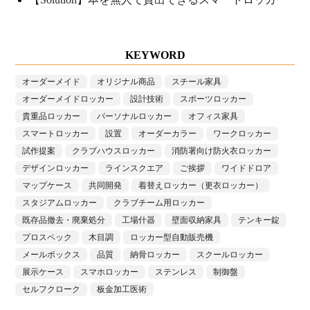
KEYWORD
オーダーメイド
オリジナル商品
スチール家具
オーダーメイドロッカー
設計技術
スポーツロッカー
貴重品ロッカー
パーソナルロッカー
オフィス家具
スマートロッカー
設置
オーダーカラー
ワークロッカー
試作提案
クラブハウスロッカー
消防署向け防火衣ロッカー
デザインロッカー
ラインスクエア
ご挨拶
ワイドドロア
マップケース
共同開発
着替えロッカー（更衣ロッカー）
スタジアムロッカー
クラブチーム用ロッカー
既存品撤去・廃棄処分
工場什器
壁面収納家具
テンキー錠
プロスペック
木目調
ロッカー型自動販売機
メールボックス
品質
納骨ロッカー
スクールロッカー
展示ケース
スマホロッカー
ステンレス
制御盤
セルフクローク
板金加工医術