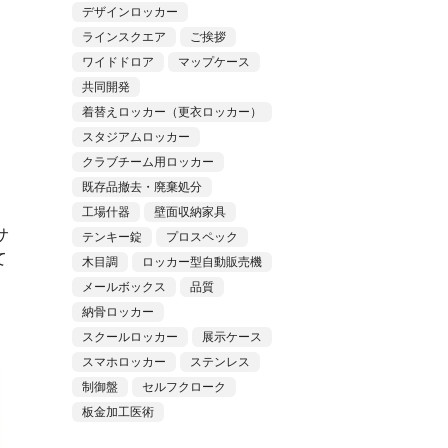
デザインロッカー
ラインスクエア
ご挨拶
ワイドドロア
マップケース
共同開発
着替えロッカー（更衣ロッカー）
スタジアムロッカー
クラブチーム用ロッカー
既存品撤去・廃棄処分
工場什器
壁面収納家具
サ
テンキー錠
プロスペック
て
木目調
ロッカー型自動販売機
メールボックス
品質
納骨ロッカー
スクールロッカー
展示ケース
スマホロッカー
ステンレス
制御盤
セルフクローク
板金加工医術