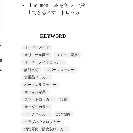
【Solution】本を無人で貸
出できるスマートロッカー
KEYWORD
ト
オーダーメイド
オリジナル商品
スチール家具
設
オーダーメイドロッカー
せ
設計技術
スポーツロッカー
貴重品ロッカー
パーソナルロッカー
オフィス家具
スマートロッカー
設置
オーダーカラー
ワークロッカー
試作提案
クラブハウスロッカー
消防署向け防火衣ロッカー