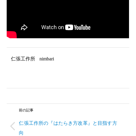
仁張工作所
nimbari
前の記事
仁張工作所の『はたらき方改革』と目指す方
向