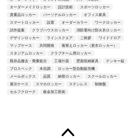
オーダーメイドロッカー
設計技術
スポーツロッカー
貴重品ロッカー
パーソナルロッカー
オフィス家具
スマートロッカー
設置
オーダーカラー
ワークロッカー
試作提案
クラブハウスロッカー
消防署向け防火衣ロッカー
デザインロッカー
ラインスクエア
ご挨拶
ワイドドロア
マップケース
共同開発
着替えロッカー（更衣ロッカー）
スタジアムロッカー
クラブチーム用ロッカー
既存品撤去・廃棄処分
工場什器
壁面収納家具
テンキー錠
プロスペック
木目調
ロッカー型自動販売機
メールボックス
品質
納骨ロッカー
スクールロッカー
展示ケース
スマホロッカー
ステンレス
制御盤
セルフクローク
板金加工医術