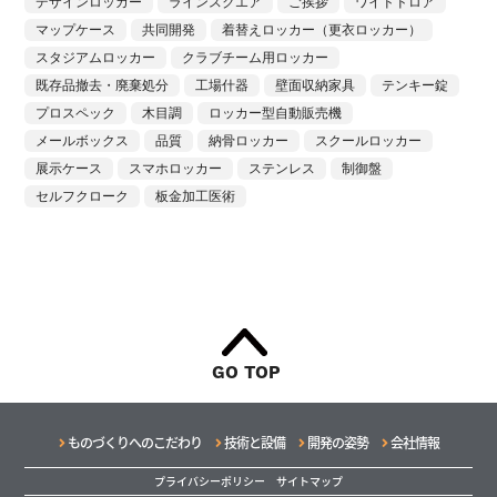
デザインロッカー
ラインスクエア
ご挨拶
ワイドドロア
マップケース
共同開発
着替えロッカー（更衣ロッカー）
スタジアムロッカー
クラブチーム用ロッカー
既存品撤去・廃棄処分
工場什器
壁面収納家具
テンキー錠
プロスペック
木目調
ロッカー型自動販売機
メールボックス
品質
納骨ロッカー
スクールロッカー
展示ケース
スマホロッカー
ステンレス
制御盤
セルフクローク
板金加工医術
GO TOP
ものづくりへのこだわり
技術と設備
開発の姿勢
会社情報
プライバシーポリシー
サイトマップ