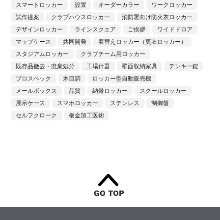
スマートロッカー
設置
オーダーカラー
ワークロッカー
試作提案
クラブハウスロッカー
消防署向け防火衣ロッカー
デザインロッカー
ラインスクエア
ご挨拶
ワイドドロア
マップケース
共同開発
着替えロッカー（更衣ロッカー）
スタジアムロッカー
クラブチーム用ロッカー
既存品撤去・廃棄処分
工場什器
壁面収納家具
テンキー錠
プロスペック
木目調
ロッカー型自動販売機
メールボックス
品質
納骨ロッカー
スクールロッカー
展示ケース
スマホロッカー
ステンレス
制御盤
セルフクローク
板金加工医術
GO TOP