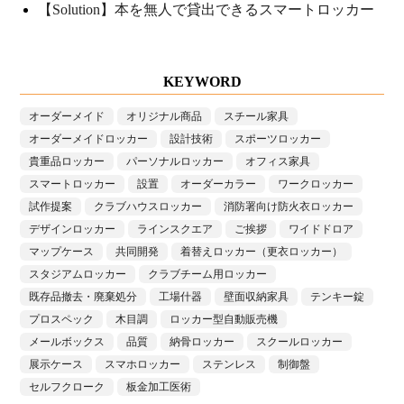
【Solution】本を無人で貸出できるスマートロッカー
KEYWORD
オーダーメイド
オリジナル商品
スチール家具
オーダーメイドロッカー
設計技術
スポーツロッカー
貴重品ロッカー
パーソナルロッカー
オフィス家具
スマートロッカー
設置
オーダーカラー
ワークロッカー
試作提案
クラブハウスロッカー
消防署向け防火衣ロッカー
デザインロッカー
ラインスクエア
ご挨拶
ワイドドロア
マップケース
共同開発
着替えロッカー（更衣ロッカー）
スタジアムロッカー
クラブチーム用ロッカー
既存品撤去・廃棄処分
工場什器
壁面収納家具
テンキー錠
プロスペック
木目調
ロッカー型自動販売機
メールボックス
品質
納骨ロッカー
スクールロッカー
展示ケース
スマホロッカー
ステンレス
制御盤
セルフクローク
板金加工医術