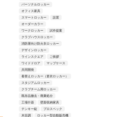
パーソナルロッカー
オフィス家具
スマートロッカー
設置
オーダーカラー
ワークロッカー
試作提案
クラブハウスロッカー
消防署向け防火衣ロッカー
デザインロッカー
ラインスクエア
ご挨拶
ワイドドロア
マップケース
共同開発
着替えロッカー（更衣ロッカー）
スタジアムロッカー
クラブチーム用ロッカー
既存品撤去・廃棄処分
工場什器
壁面収納家具
テンキー錠
プロスペック
木目調
ロッカー型自動販売機