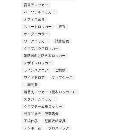
貴重品ロッカー
パーソナルロッカー
オフィス家具
スマートロッカー
設置
オーダーカラー
ワークロッカー
試作提案
クラブハウスロッカー
消防署向け防火衣ロッカー
デザインロッカー
ラインスクエア
ご挨拶
ワイドドロア
マップケース
共同開発
着替えロッカー（更衣ロッカー）
スタジアムロッカー
クラブチーム用ロッカー
既存品撤去・廃棄処分
工場什器
壁面収納家具
テンキー錠
プロスペック