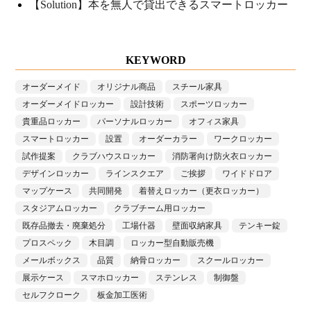
【Solution】本を無人で貸出できるスマートロッカー
KEYWORD
オーダーメイド
オリジナル商品
スチール家具
オーダーメイドロッカー
設計技術
スポーツロッカー
貴重品ロッカー
パーソナルロッカー
オフィス家具
スマートロッカー
設置
オーダーカラー
ワークロッカー
試作提案
クラブハウスロッカー
消防署向け防火衣ロッカー
デザインロッカー
ラインスクエア
ご挨拶
ワイドドロア
マップケース
共同開発
着替えロッカー（更衣ロッカー）
スタジアムロッカー
クラブチーム用ロッカー
既存品撤去・廃棄処分
工場什器
壁面収納家具
テンキー錠
プロスペック
木目調
ロッカー型自動販売機
メールボックス
品質
納骨ロッカー
スクールロッカー
展示ケース
スマホロッカー
ステンレス
制御盤
セルフクローク
板金加工医術