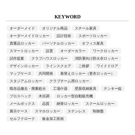
KEYWORD
オーダーメイド
オリジナル商品
スチール家具
オーダーメイドロッカー
設計技術
スポーツロッカー
貴重品ロッカー
パーソナルロッカー
オフィス家具
スマートロッカー
設置
オーダーカラー
ワークロッカー
試作提案
クラブハウスロッカー
消防署向け防火衣ロッカー
デザインロッカー
ラインスクエア
ご挨拶
ワイドドロア
マップケース
共同開発
着替えロッカー（更衣ロッカー）
スタジアムロッカー
クラブチーム用ロッカー
既存品撤去・廃棄処分
工場什器
壁面収納家具
テンキー錠
プロスペック
木目調
ロッカー型自動販売機
メールボックス
品質
納骨ロッカー
スクールロッカー
展示ケース
スマホロッカー
ステンレス
制御盤
セルフクローク
板金加工医術