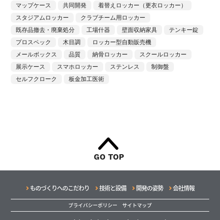
マップケース
共同開発
着替えロッカー（更衣ロッカー）
スタジアムロッカー
クラブチーム用ロッカー
既存品撤去・廃棄処分
工場什器
壁面収納家具
テンキー錠
プロスペック
木目調
ロッカー型自動販売機
メールボックス
品質
納骨ロッカー
スクールロッカー
展示ケース
スマホロッカー
ステンレス
制御盤
セルフクローク
板金加工医術
GO TOP
ものづくりへのこだわり
技術と設備
開発の姿勢
会社情報
プライバシーポリシー
サイトマップ