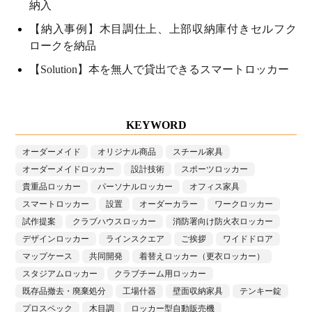
納入
【納入事例】木目調仕上、上部収納庫付きセルフク
ロークを納品
【Solution】本を無人で貸出できるスマートロッカー
KEYWORD
オーダーメイド
オリジナル商品
スチール家具
オーダーメイドロッカー
設計技術
スポーツロッカー
貴重品ロッカー
パーソナルロッカー
オフィス家具
スマートロッカー
設置
オーダーカラー
ワークロッカー
試作提案
クラブハウスロッカー
消防署向け防火衣ロッカー
デザインロッカー
ラインスクエア
ご挨拶
ワイドドロア
マップケース
共同開発
着替えロッカー（更衣ロッカー）
スタジアムロッカー
クラブチーム用ロッカー
既存品撤去・廃棄処分
工場什器
壁面収納家具
テンキー錠
プロスペック
木目調
ロッカー型自動販売機