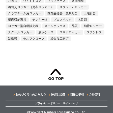
ご挨拶
ワイドドロア
マップケース
共同開発
着替えロッカー（更衣ロッカー）
スタジアムロッカー
クラブチーム用ロッカー
既存品撤去・廃棄処分
工場什器
壁面収納家具
テンキー錠
プロスペック
木目調
ロッカー型自動販売機
メールボックス
品質
納骨ロッカー
スクールロッカー
展示ケース
スマホロッカー
ステンレス
制御盤
セルフクローク
板金加工医術
GO TOP
ものづくりへのこだわり
技術と設備
開発の姿勢
会社情報
プライバシーポリシー
サイトマップ
©Copyright Nimbari Kousakusho Co.,Ltd.