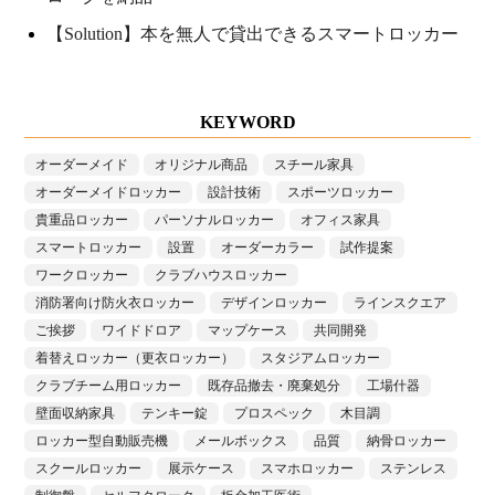
【Solution】本を無人で貸出できるスマートロッカー
KEYWORD
オーダーメイド
オリジナル商品
スチール家具
オーダーメイドロッカー
設計技術
スポーツロッカー
貴重品ロッカー
パーソナルロッカー
オフィス家具
スマートロッカー
設置
オーダーカラー
試作提案
ワークロッカー
クラブハウスロッカー
消防署向け防火衣ロッカー
デザインロッカー
ラインスクエア
ご挨拶
ワイドドロア
マップケース
共同開発
着替えロッカー（更衣ロッカー）
スタジアムロッカー
クラブチーム用ロッカー
既存品撤去・廃棄処分
工場什器
壁面収納家具
テンキー錠
プロスペック
木目調
ロッカー型自動販売機
メールボックス
品質
納骨ロッカー
スクールロッカー
展示ケース
スマホロッカー
ステンレス