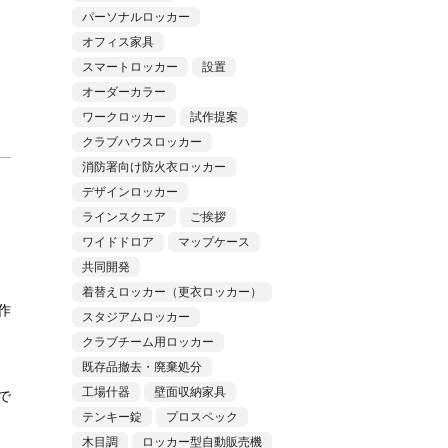
パーソナルロッカー
オフィス家具
スマートロッカー
設置
オーダーカラー
ワークロッカー
試作提案
クラブハウスロッカー
消防署向け防火衣ロッカー
デザインロッカー
ラインスクエア
ご挨拶
ワイドドロア
マップケース
共同開発
着替えロッカー（更衣ロッカー）
作
スタジアムロッカー
クラブチーム用ロッカー
既存品撤去・廃棄処分
工場什器
壁面収納家具
で
テンキー錠
プロスペック
木目調
ロッカー型自動販売機