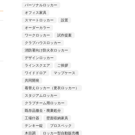
パーソナルロッカー
オフィス家具
スマートロッカー
設置
オーダーカラー
ワークロッカー
試作提案
クラブハウスロッカー
消防署向け防火衣ロッカー
デザインロッカー
ラインスクエア
ご挨拶
ワイドドロア
マップケース
共同開発
着替えロッカー（更衣ロッカー）
スタジアムロッカー
クラブチーム用ロッカー
既存品撤去・廃棄処分
工場什器
壁面収納家具
テンキー錠
プロスペック
木目調
ロッカー型自動販売機