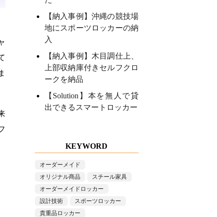
【納入事例】沖縄の競技場
地にスポーツロッカーの納
入
ャ
【納入事例】木目調仕上、
て
上部収納庫付きセルフクロ
ま
ークを納品
【Solution】本を無人で貸
出できるスマートロッカー
来
フ
KEYWORD
オーダーメイド
オリジナル商品
スチール家具
オーダーメイドロッカー
設計技術
スポーツロッカー
貴重品ロッカー