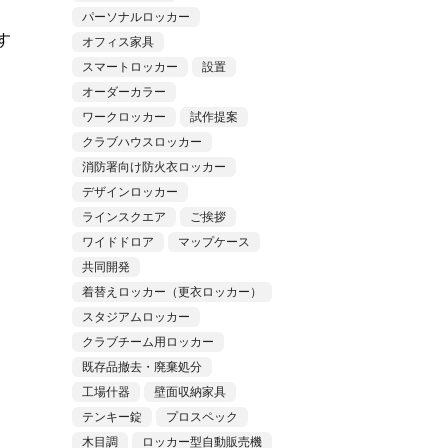
パーソナルロッカー
す
オフィス家具
スマートロッカー
設置
オーダーカラー
ワークロッカー
試作提案
クラブハウスロッカー
消防署向け防火衣ロッカー
デザインロッカー
ラインスクエア
ご挨拶
ワイドドロア
マップケース
共同開発
着替えロッカー（更衣ロッカー）
スタジアムロッカー
クラブチーム用ロッカー
既存品撤去・廃棄処分
工場什器
壁面収納家具
テンキー錠
プロスペック
木目調
ロッカー型自動販売機