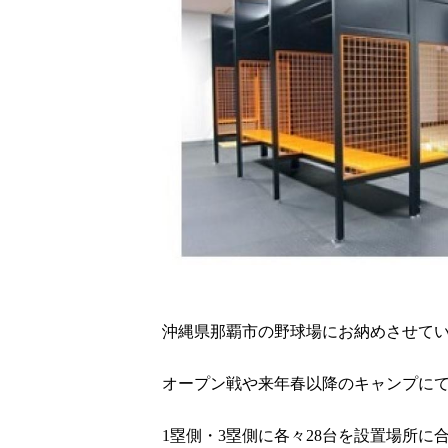
沖縄県那覇市の野球場にお納めさせて
オープン戦や来年春以降のキャンプに
1塁側・3塁側に各々28台を設置場所