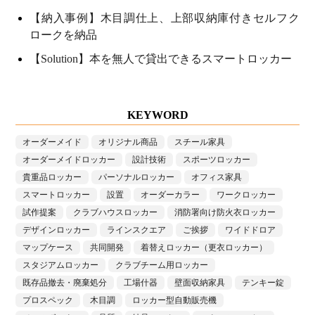
【納入事例】木目調仕上、上部収納庫付きセルフク
ロークを納品
【Solution】本を無人で貸出できるスマートロッカー
KEYWORD
オーダーメイド
オリジナル商品
スチール家具
オーダーメイドロッカー
設計技術
スポーツロッカー
貴重品ロッカー
パーソナルロッカー
オフィス家具
スマートロッカー
設置
オーダーカラー
ワークロッカー
試作提案
クラブハウスロッカー
消防署向け防火衣ロッカー
デザインロッカー
ラインスクエア
ご挨拶
ワイドドロア
マップケース
共同開発
着替えロッカー（更衣ロッカー）
スタジアムロッカー
クラブチーム用ロッカー
既存品撤去・廃棄処分
工場什器
壁面収納家具
テンキー錠
プロスペック
木目調
ロッカー型自動販売機