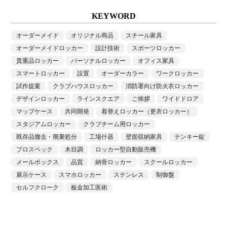
KEYWORD
オーダーメイド
オリジナル商品
スチール家具
オーダーメイドロッカー
設計技術
スポーツロッカー
貴重品ロッカー
パーソナルロッカー
オフィス家具
スマートロッカー
設置
オーダーカラー
ワークロッカー
試作提案
クラブハウスロッカー
消防署向け防火衣ロッカー
デザインロッカー
ラインスクエア
ご挨拶
ワイドドロア
マップケース
共同開発
着替えロッカー（更衣ロッカー）
スタジアムロッカー
クラブチーム用ロッカー
既存品撤去・廃棄処分
工場什器
壁面収納家具
テンキー錠
プロスペック
木目調
ロッカー型自動販売機
メールボックス
品質
納骨ロッカー
スクールロッカー
展示ケース
スマホロッカー
ステンレス
制御盤
セルフクローク
板金加工医術