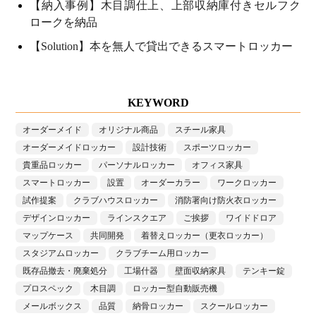
【納入事例】木目調仕上、上部収納庫付きセルフク
ロークを納品
【Solution】本を無人で貸出できるスマートロッカー
KEYWORD
オーダーメイド
オリジナル商品
スチール家具
オーダーメイドロッカー
設計技術
スポーツロッカー
貴重品ロッカー
パーソナルロッカー
オフィス家具
スマートロッカー
設置
オーダーカラー
ワークロッカー
試作提案
クラブハウスロッカー
消防署向け防火衣ロッカー
デザインロッカー
ラインスクエア
ご挨拶
ワイドドロア
マップケース
共同開発
着替えロッカー（更衣ロッカー）
スタジアムロッカー
クラブチーム用ロッカー
既存品撤去・廃棄処分
工場什器
壁面収納家具
テンキー錠
プロスペック
木目調
ロッカー型自動販売機
メールボックス
品質
納骨ロッカー
スクールロッカー