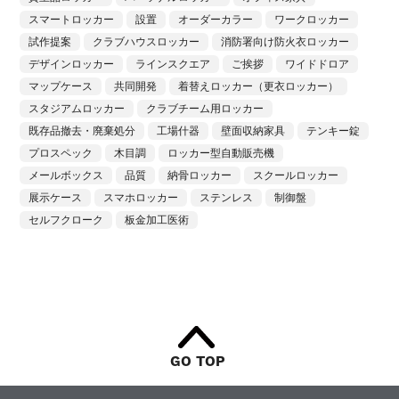
スマートロッカー
設置
オーダーカラー
ワークロッカー
試作提案
クラブハウスロッカー
消防署向け防火衣ロッカー
デザインロッカー
ラインスクエア
ご挨拶
ワイドドロア
マップケース
共同開発
着替えロッカー（更衣ロッカー）
スタジアムロッカー
クラブチーム用ロッカー
既存品撤去・廃棄処分
工場什器
壁面収納家具
テンキー錠
プロスペック
木目調
ロッカー型自動販売機
メールボックス
品質
納骨ロッカー
スクールロッカー
展示ケース
スマホロッカー
ステンレス
制御盤
セルフクローク
板金加工医術
GO TOP