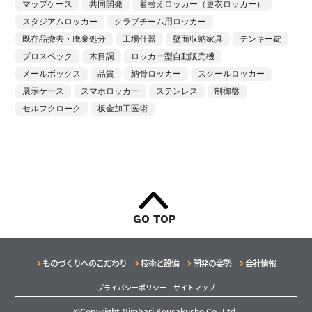
マップケース
共同開発
着替えロッカー（更衣ロッカー）
スタジアムロッカー
クラブチーム用ロッカー
既存品撤去・廃棄処分
工場什器
壁面収納家具
テンキー錠
プロスペック
木目調
ロッカー型自動販売機
メールボックス
品質
納骨ロッカー
スクールロッカー
展示ケース
スマホロッカー
ステンレス
制御盤
セルフクローク
板金加工医術
GO TOP
ものづくりへのこだわり
技術と設備
開発の姿勢
会社情報
プライバシーポリシー
サイトマップ
©Copyright Nimbari Kousakusho Co.,Ltd.