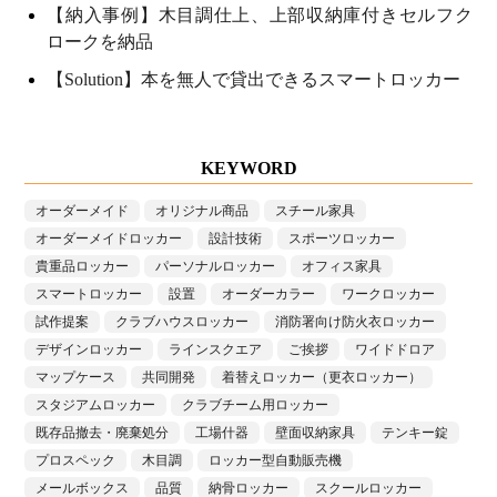
【納入事例】木目調仕上、上部収納庫付きセルフク
ロークを納品
【Solution】本を無人で貸出できるスマートロッカー
KEYWORD
オーダーメイド
オリジナル商品
スチール家具
オーダーメイドロッカー
設計技術
スポーツロッカー
貴重品ロッカー
パーソナルロッカー
オフィス家具
スマートロッカー
設置
オーダーカラー
ワークロッカー
試作提案
クラブハウスロッカー
消防署向け防火衣ロッカー
デザインロッカー
ラインスクエア
ご挨拶
ワイドドロア
マップケース
共同開発
着替えロッカー（更衣ロッカー）
スタジアムロッカー
クラブチーム用ロッカー
既存品撤去・廃棄処分
工場什器
壁面収納家具
テンキー錠
プロスペック
木目調
ロッカー型自動販売機
メールボックス
品質
納骨ロッカー
スクールロッカー