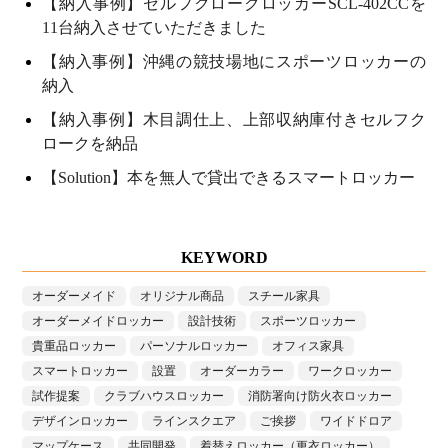
【納入事例】セルフクロークロッカーSCL-402CCを
11台納入させていただきました
【納入事例】沖縄の競技場地にスポーツロッカーの
納入
【納入事例】木目調仕上、上部収納庫付きセルフク
ロークを納品
【Solution】本を無人で貸出できるスマートロッカー
KEYWORD
オーダーメイド
オリジナル商品
スチール家具
オーダーメイドロッカー
設計技術
スポーツロッカー
貴重品ロッカー
パーソナルロッカー
オフィス家具
スマートロッカー
設置
オーダーカラー
ワークロッカー
試作提案
クラブハウスロッカー
消防署向け防火衣ロッカー
デザインロッカー
ラインスクエア
ご挨拶
ワイドドロア
マップケース
共同開発
着替えロッカー（更衣ロッカー）