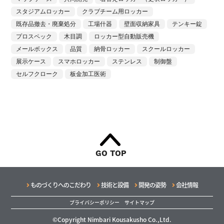
スタジアムロッカー
クラブチーム用ロッカー
既存品撤去・廃棄処分
工場什器
壁面収納家具
テンキー錠
プロスペック
木目調
ロッカー型自動販売機
メールボックス
品質
納骨ロッカー
スクールロッカー
展示ケース
スマホロッカー
ステンレス
制御盤
セルフクローク
板金加工医術
GO TOP
ものづくりへのこだわり
技術と設備
開発の姿勢
会社情報
プライバシーポリシー
サイトマップ
©Copyright Nimbari Kousakusho Co.,Ltd.