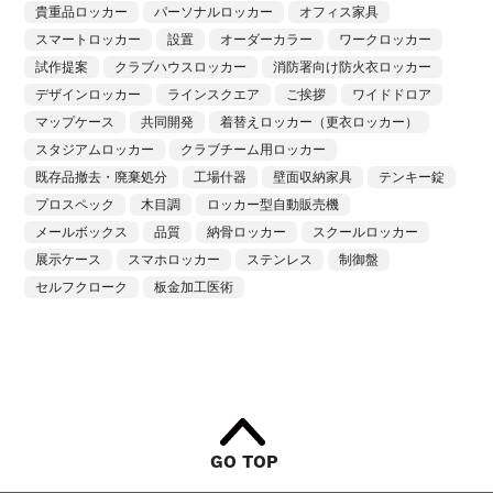
貴重品ロッカー
パーソナルロッカー
オフィス家具
スマートロッカー
設置
オーダーカラー
ワークロッカー
試作提案
クラブハウスロッカー
消防署向け防火衣ロッカー
デザインロッカー
ラインスクエア
ご挨拶
ワイドドロア
マップケース
共同開発
着替えロッカー（更衣ロッカー）
スタジアムロッカー
クラブチーム用ロッカー
既存品撤去・廃棄処分
工場什器
壁面収納家具
テンキー錠
プロスペック
木目調
ロッカー型自動販売機
メールボックス
品質
納骨ロッカー
スクールロッカー
展示ケース
スマホロッカー
ステンレス
制御盤
セルフクローク
板金加工医術
GO TOP